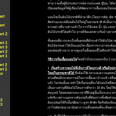
ท่าน รวมทั้งผู้มีประสบการณ์จากประเทศ ญี่ปุ่น, ไต้หว
เปิดเผยข้อมูลให้ผู้เขียนได้พัฒนาการเลี้ยงบอนไซจนทุ
art
บอนไซเป็นต้นไม้ปรกติที่นำมาฝึก (โดยการตัด
,
ดัด 
สัดส่วนและเหมือนต้นไม้ใหญ่ในธรรมชาติ
ดังนั้นกา
art
ยากอย่างที่บางท่านเข้าใจ การให้แดด น้ำ ปุ๋ย
และยา
ต้นไม้ปรกติโดยทั่วไป
อาจมีข้อแตกต่างกันบ้างตามชนิ
art 2
ขั้นตอนที่ยากและเป็นขั้นตอนที่มักจะทำให้ต้นไม้ตา
art 1
ต้นไม้ธรรมดาให้เป็นบอนไซ
เนื่องจากเราอาจจะต้
art 3
ออกค่อนข้างมาก
หากดูแลในขั้นตอนนี้ไม่ดีจะทำให้
art 2
art 1
วิธีการเริ่มเลี้ยงบอนไซ
โดยทั่วๆไปแบ่งออกเป็น
2
แน
art 2
1.
เริ่มสร้างจากตอไม้ที่เห็นว่ามีโคนรากดี
หรือมีรูป
art 1
or
ใหญ่ในธรรมชาติได้
ซึ่งต้องใช้เวลาและความอดท
ท่านที่พอมีประสบการณ์ในการเลี้ยงมาบ้างแล้ว
หรือท
แล้ว
ไม่เช่นนั้นอาจทำให้เบื่อก่อนที่จะได้บอนไซที่สมบ
เห็นบางท่านที่มีตอไม้โคนรากดีๆกว่า
30
ต้น โดยใช้เ
สมบูรณ์
โดยตลอดระยะเวลาที่ฝึกอยู่นั้นเป็นระยะเวลาท
แท้จริง
เพราะนอกจากต้องรอกิ่งที่ต้องการทั้งสัดส่
13
ต้องปล่อยให้กิ่งนั้นๆยืดยาว ดูรก
สักพัก
จิตจึงต้องนิ่
13
เราไปตัดก่อนเวลาอันควร
รวมทั้งอดทนที่จะเห็นความ