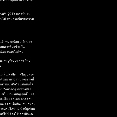
นเอง
และคุณค่าทางจิตใจ
สำหรับผู้ที่ต้องการชื่นชม
้นไม้ สามารถชื่นชมความ
กเล็กหมากน้อย เกล็ดปลา
 สมควรที่จะช่วยกัน
กษณ์ของบอนไซไทย
น, สนจูนิเปอร์ ฯลฯ โดย
ย
ิ่มเห็น
Pattern
หรือรูปทรง
กัดด้วยมาตรฐานบางอย่างที่
ธรรมชาติจริง แต่กลับให้
บียบกิ่งมาตรฐานหนึ่งสอง
ในประเทศญี่ปุ่นที่ไม่ยึด
อนไซแต่ละต้น จึงตัดสิน
ละตัดสินใจที่จะเล่นเฉพาะ
งามได้ทันที ทั้งนี้ผู้เขียน
ุ์ไม้ที่ต้องใช้เวลาฝึกแต่