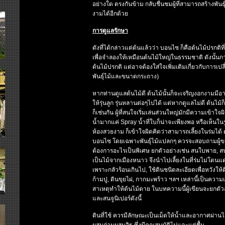
อย่างใด ตรงกันข้าม กลับชื่นชมผู้ที่สามารถสร้างพัน
งามได้อีกด้วย
การดูแลรักษา
ดังที่ได้กล่าวแต่ต้นแล้วว่า บอนไซ ก็คือต้นไม้ปรกติที
เพื่อจำลองให้เหมือนต้นไม้ใหญ่ในธรรมชาติ ดังนั้น
ต้นไม้ปรกติ แต่อาจต้องใส่ใจเพิ่มเติมเกี่ยวกับการเปลี
พันธุ์ไม้และขนาดกระถาง)
หากท่านดูแลต้นไม้ดี ต้นไม้นั้นก็จะเจริญงอกงามมีอา
ให้รุ่นลูก รุ่นหลานต่อๆไปได้ แต่หากดูแลไม่ดี ต้นไม้ก็
ก็เช่นกัน ผู้ที่สนใจเริ่มเล่นส่วนใหญ่มักมีความเข้าใ
น้ำมากแค่
Spray
น้ำที่ใบก็น่าจะเพียงพอ หรือเห็นใ
ห้องสวยงาม ก็เข้าใจผิดคิดว่าสามารถเลี้ยงในร่มได้ ดัง
บอนไซ โดยเฉพาะพันธุ์ไม้แปลกๆ ควรจะสอบถามผู้ขาย หรื
ต้องการอะไรเป็นพิเศษ ยกตัวอย่างเช่น สนใบพาย, สนจ
เป็นไม้จากเมืองหนาว จึงนำไปเลี้ยงในที่ร่มไม่โดน
เพราะกลัวร้อนเกินไป, ใช้ดินชนิดละเอียดเพื่อหวังให
ก้ามปู, ดินขุยไผ่, กากมะพร้าว ฯลฯ เหล่านี้เป็นความเ
สาเหตุทำให้ต้นไม้ตาย ในบทความนี้ผู้เขียนจะยกต
และสนจูนิเปอร์ดังนี้
ดินที่ใช้ ควรมีลักษณะเป็นเม็ดให้น้ำและอากาศผ่านได