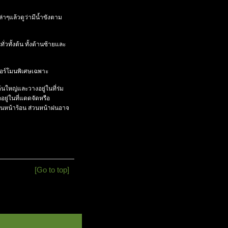
าๆแล้วดูว่ามีน้ำขังตาม
ั่วทั้งต้น ทั้งด้านซ้ายและ
ฮอร์โมนพิเศษเฉพาะ
้นใหญ่และวางอยู่ในที่ร่ม
อยู่ในที่แดดจัดหรือ
งในหน้าร้อน ส่วนหน้าฝนอาจ
[Go to top]