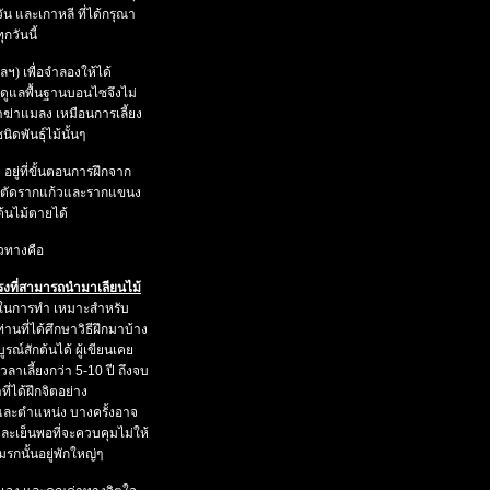
ัน และเกาหลี ที่ได้กรุณา
กวันนี้
ฯลฯ)
เพื่อจำลองให้ได้
รดูแลพื้นฐานบอนไซจึงไม่
ฆ่าแมลง เหมือนการเลี้ยง
ดพันธุ์ไม้นั้นๆ
ย
อยู่ที่ขั้นตอนการฝึกจาก
องตัดรากแก้วและรากแขนง
ต้นไม้ตายได้
วทางคือ
ทรงที่สามารถนำมาเลียนไม้
นในการทำ
เหมาะสำหรับ
่านที่ได้ศึกษาวิธีฝึกมาบ้าง
ูรณ์สักต้นได้
ผู้เขียนเคย
วลาเลี้ยงกว่า
5-10
ปี ถึงจบ
ี่ได้ฝึกจิตอย่าง
วนและตำแหน่ง
บางครั้งอาจ
งและเย็นพอที่จะควบคุมไม่ให้
รกนั้นอยู่พักใหญ่ๆ