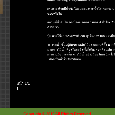
ผสมถ่านผสมอิฐ
ซึ่งมีคุณสมบัติไม่แฉะแต่ชื้น
กระถาง ห้ามมีน้ำขัง
โดยทดลองราดน้ำใส่กระถางเปล่
ขอบหรือไม่
สถานที่ตั้งต้นไม้ ต้องโดนแดดอย่างน้อย 4 ชั่วโมง/วันท
ด้านขวา
ปุ๋ย ควรใช้จากธรรมชาติ เช่น ปุ๋ยชีวภาพ และควรมี
การรดน้ำ ขึ้นอยู่กับขนาดต้นไม้และสถานที่ตั้ง หากต
มากการให้น้ำเพียงวันละ 1 ครั้งก็เพียงพอแล้ว แต่หาก
กระถางมีขนาดเล็ก ควรให้น้ำอย่างน้อยวันละ 2 ครั้
ไม่ต้องให้น้ำในวันที่ฝนตก
หน้า 1/1
1
Copyright © 2010 All Rights Reserved.