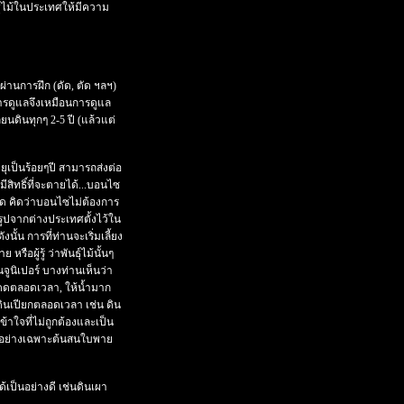
ธุ์ไม้ในประเทศให้มีความ
่ผ่านการฝึก (ดัด, ตัด ฯลฯ)
การดูแลจึงเหมือนการดูแล
่ยนดินทุกๆ 2-5 ปี (แล้วแต่
ยุเป็นร้อยๆปี สามารถส่งต่อ
มีสิทธิ์ที่จะตายได้...บอนไซ
จผิด คิดว่าบอนไซไม่ต้องการ
นรูปจากต่างประเทศตั้งไว้ใน
นั้น การที่ท่านจะเริ่มเลี้ยง
อผู้รู้ ว่าพันธุ์ไม้นั้นๆ
ูนิเปอร์ บางท่านเห็นว่า
แดดตลอดเวลา, ให้น้ำมาก
้ดินเปียกตลอดเวลา เช่น ดิน
ข้าใจที่ไม่ถูกต้องและเป็น
ัวอย่างเฉพาะต้นสนใบพาย
้เป็นอย่างดี เช่นดินเผา