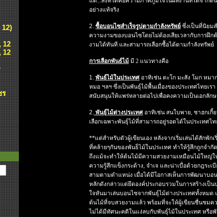
แต่...สิ่งที่ได้คือความภาคภูมิใจในผลงานที่ได้จากต
อย่างแท้จริง
2.
ซื้อบอนไซสำเร็จรูปตามกำลังทรัพย์
ซึ่งเป็นที่นิยม
 12)
ความงามของบอนไซโดยไม่ต้องเสียเวลากับการฝึกต
, 12
งามได้ทันที และสามารถเลือกซื้อได้ตามกำลังทรัพย์
, 12
การเลือกพันธ์ไม้
มี 2 แนวทางคือ
ศ
1.
พันธ์ไม้ในประเทศ
อาทิเช่น ตะโก มะสัง โมก หมา
หมอ ฯลฯ ซึ่งเป็นพันธุ์ไม้พื้นเมื่องของประเทศไทยเรา
ชร
สนับสนุนให้แพร่หลายต่อไปเพื่อคงความเป็นเอกลั
2.
พันธุ์ไม้ต่างประเทศ
อาทิเช่น สนใบพาย, ชาฮกเกี้ย
เลือกเฉพาะพันธุ์ไม้ที่สามารถอยู่รอดได้ในประเทศไท
**แต่สำหรับตัวผู้เขียนเอง หลังจากเริ่มเล่นได้สักพักเร
ที่คล้ายๆกันของพันธ็ไม้ในประเทศ ทำให้รู้สึกถูกจำ
ถึงแม้จะทำให้ต้นไม้มีความสวยงามเหมือนไม้ใหญ่ใน
ความรู้สึกแข็งกระด้าง, จำเจ และน่าเบื่อด้วยกฎระเ
สามตามตำแหน่ง เมื่อได้มีโอกาสเห็นการพัฒนาบอนไซ
หลักดังกล่าวแต่ยึดองค์ประกอบรวมในการสร้างเป็นบ
ใจหันมาเล่นบอนไซจากพันธุ์ไม้ต่างประเทศทั้งหมด แ
ต้นไม้ที่จบสวยงามแล้ว พร้อมที่จะให้ผู้เขียนชื่นชมความ
ไม่ได้มีทัศนะคติในแง่ลบกับพันธุ์ไม้ในประเทศ หรือพันธ